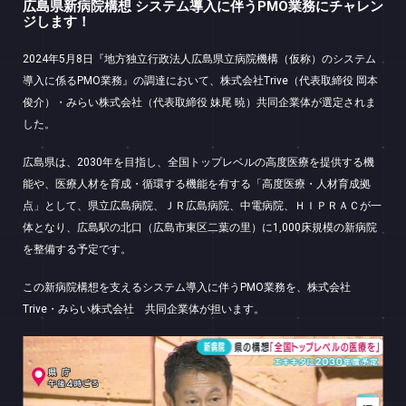
広島県新病院構想 システム導入に伴うPMO業務にチャレン
ジします！
2024年5月8日『地方独立行政法人広島県立病院機構（仮称）のシステム
導入に係るPMO業務』の調達において、株式会社Trive（代表取締役 岡本
俊介）・みらい株式会社（代表取締役 妹尾 暁）共同企業体が選定されま
した。
広島県は、2030年を目指し、全国トップレベルの高度医療を提供する機
能や、医療人材を育成・循環する機能を有する「高度医療・人材育成拠
点」として、県立広島病院、ＪＲ広島病院、中電病院、ＨＩＰＲＡＣが一
体となり、広島駅の北口（広島市東区二葉の里）に1,000床規模の新病院
を整備する予定です。
この新病院構想を支えるシステム導入に伴うPMO業務を、株式会社
Trive・みらい株式会社 共同企業体が担います。