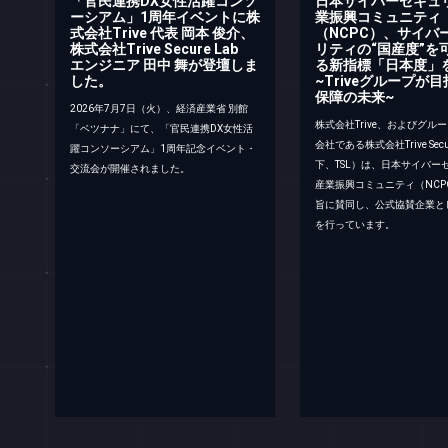
「官民連携DX女性活躍コンソ
日本サイバーセキュ
ーシアム」1周年イベントに株
業振興コミュニティ
式会社Trive 代表 岡本 俊介、
（NCPC）、サイバ
株式会社Trive Secure Lab
リティの“国産度”を
エンジニア 田中 舞が登壇しま
る新指標「日本度」
した。
~Triveグループが
保障の未来~
2026年7月7日（火）、経済産業省 別館
株式会社Trive、およびグル
「ベツナナ」にて、「官民連携DX女性活
会社である株式会社Trive Secu
躍コンソーシアム」1周年記念イベント・
下、TSL）は、日本サイバー
交流会が開催されました。
産業振興コミュニティ（NCP
旨に賛同し、公式協賛企業と
を行っています。