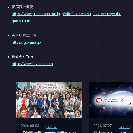
新病院の概要
https://www.pref.hiroshima.lg.jp/site/koudoiryou-jinzai/shinbyouin-
gaiyou.html
みらい株式会社
https://go-mirai.jp
株式会社Trive
https://www.triveinc.com
2026.08.03
2026.07.27
ニュース
ニュース