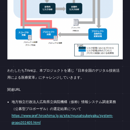
わたしたちTriveは、本プロジェクトを通じ『日本全国のデジタル技術活
用による医療変革』にチャレンジしていきます。
関連URL
地方独立行政法人広島県立病院機構（仮称）情報システム調達業務
（公募型プロポーザル）の選定結果について
https://www.pref.hiroshima.lg.jp/site/nyusatsukeiyaku/system-
propo202405.html