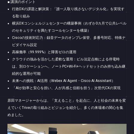
■ 講演のポイント
行政DXの課題と解決策：「誰一人取り残さないデジタル化」を実現す
る取り組み
横浜DXコンシェルジュセンターの構築事例（わずか3カ月で公共レベル
のセキュリティを満たすコールセンターを構築）
Ciscoの技術対応力：録音データのオンプレ保管、多番号対応、特殊ナ
ビダイヤル設定
高稼働率（99.999%）と障害ゼロの運用
クラウドの強みを活かした柔軟な運用：ビル法定点検による停電時
は、別ロケーションへ、ノートPC+Wi-Fi+ヘッドセットのみ持ち込み継
続的な運用が可能
未来への挑戦：AI活用（Webex AI Agent・Cisco AI Assistant）
「AIが効率と安心を担い、人が共感と信頼を担う」次世代CXの実現
原田マネージャーからは、「支えること」を起点に、人と社会の未来を変
えていくTriveの取り組みとビジョンを紹介し、多くの来場者の関心を集
めました。