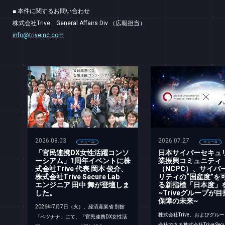
■ 本件に関するお問い合わせ
株式会社Trive General Affairs Div （広報担当）
info@triveinc.com
2026.08.03
2026.07.27
ニュース
ニュース
「官民連携DX女性活躍コンソ
日本サイバーセキュ
ーシアム」1周年イベントに株
業振興コミュニティ
式会社Trive 代表 岡本 俊介、
（NCPC）、サイバ
株式会社Trive Secure Lab
リティの“国産度”を
エンジニア 田中 舞が登壇しま
る新指標「日本度」
した。
~Triveグループが
保障の未来~
2026年7月7日（火）、経済産業省 別館
株式会社Trive、およびグル
「ベツナナ」にて、「官民連携DX女性活
会社である株式会社Trive Secu