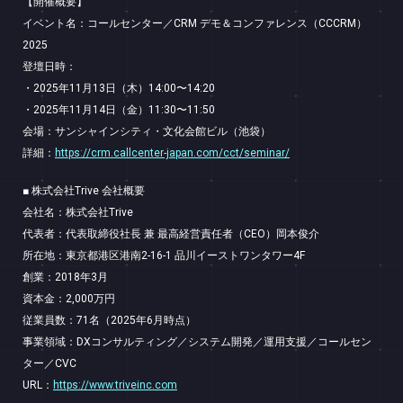
【開催概要】
イベント名：コールセンター／CRM デモ＆コンファレンス（CCCRM）
2025
登壇日時：
・2025年11月13日（木）14:00〜14:20
・2025年11月14日（金）11:30〜11:50
会場：サンシャインシティ・文化会館ビル（池袋）
詳細：
https://crm.callcenter-japan.com/cct/seminar/
■ 株式会社Trive 会社概要
会社名：株式会社Trive
代表者：代表取締役社長 兼 最高経営責任者（CEO）岡本俊介
所在地：東京都港区港南2-16-1 品川イーストワンタワー4F
創業：2018年3月
資本金：2,000万円
従業員数：71名（2025年6月時点）
事業領域：DXコンサルティング／システム開発／運用支援／コールセン
ター／CVC
URL：
https://www.triveinc.com